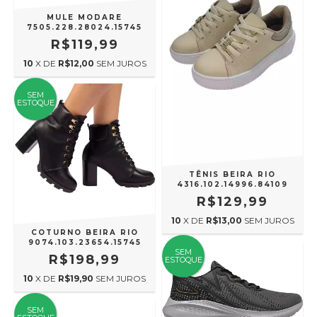
MULE MODARE
7505.228.28024.15745
R$119,99
10
X DE
R$12,00
SEM JUROS
SEM
ESTOQUE
TÊNIS BEIRA RIO
4316.102.14996.84109
R$129,99
10
X DE
R$13,00
SEM JUROS
COTURNO BEIRA RIO
9074.103.23654.15745
SEM
R$198,99
ESTOQUE
10
X DE
R$19,90
SEM JUROS
SEM