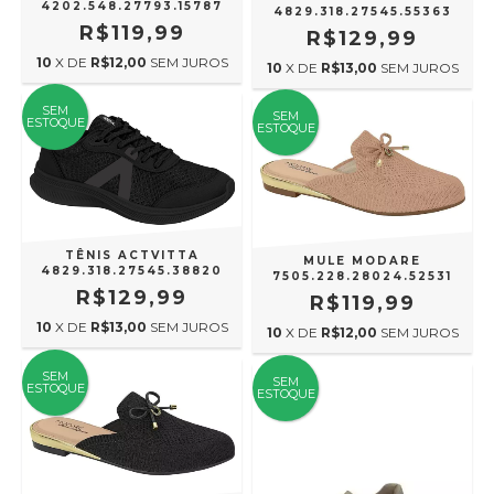
4202.548.27793.15787
4829.318.27545.55363
R$119,99
R$129,99
10
X DE
R$12,00
SEM JUROS
10
X DE
R$13,00
SEM JUROS
SEM
SEM
ESTOQUE
ESTOQUE
TÊNIS ACTVITTA
MULE MODARE
4829.318.27545.38820
7505.228.28024.52531
R$129,99
R$119,99
10
X DE
R$13,00
SEM JUROS
10
X DE
R$12,00
SEM JUROS
SEM
SEM
ESTOQUE
ESTOQUE