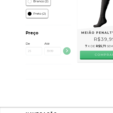
Branco (2)
Preto (2)
Preço
MEIÃO PENALT
R$39,9
De
Até
7
X DE
R$5,71
SEM