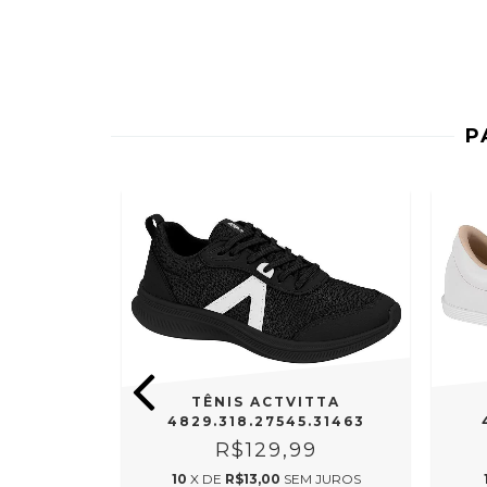
P
 RIO
TÊNIS ACTVITTA
100726
4829.318.27545.31463
9
R$129,99
 JUROS
10
X DE
R$13,00
SEM JUROS