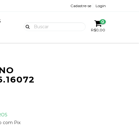
Cadastre-se
Login
S
0
R$0,00
ANO
6.16072
ROS
 com Pix