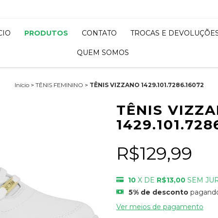
CIO
PRODUTOS
CONTATO
TROCAS E DEVOLUÇÕE
QUEM SOMOS
Início
>
TÊNIS FEMININO
>
TÊNIS VIZZANO 1429.101.7286.16072
TÊNIS VIZZ
1429.101.728
R$129,99
10
X DE
R$13,00
SEM JU
5% de desconto
pagando
Ver meios de pagamento