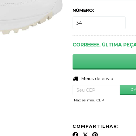
NÚMERO:
CORREEEE, ÚLTIMA PEÇ
Entregas para o CEP:
Meios de envio
C
Não sei meu CEP
COMPARTILHAR: