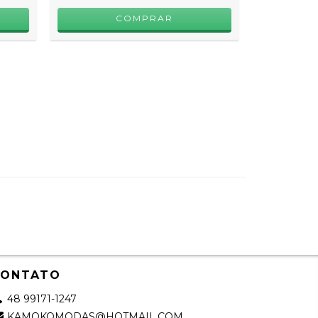
10
X D
COMPRAR
CONTATO
48 99171-1247
KAMOKOMODAS@HOTMAIL.COM