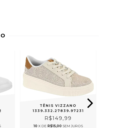
DO
TÊNIS VIZZANO
2
1339.332.27839.97231
TÊ
4829.
R$149,99
S
10
X DE
R$15,00
SEM JUROS