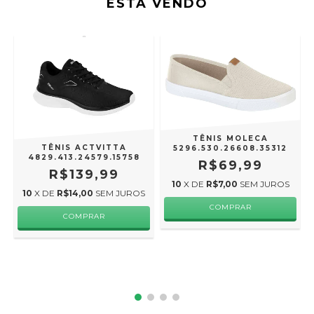
ESTÁ VENDO
TÊNIS MOLECA
TÊNIS ACTVITTA
5296.530.26608.35312
4829.413.24579.15758
R$69,99
R$139,99
10
X DE
R$7,00
SEM JUROS
10
X DE
R$14,00
SEM JUROS
COMPRAR
COMPRAR