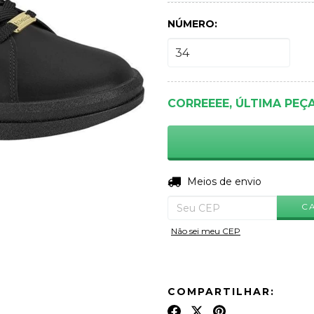
NÚMERO:
CORREEEE, ÚLTIMA PEÇ
Entregas para o CEP:
Meios de envio
C
Não sei meu CEP
COMPARTILHAR: