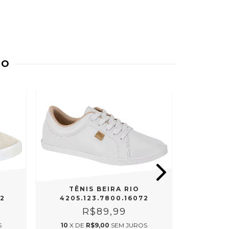
DO
OFERTA
TÊNIS BEIRA RIO
TÊ
12
4205.123.7800.16072
1214
R$89,99
R$
S
10
X DE
R$9,00
SEM JUROS