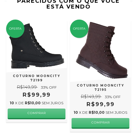
PARECIDOS COM O QUE VOCÊ
ESTÁ VENDO
OFERTA
OFERTA
COTURNO MOONCITY
72199
COTURNO MOONCITY
R$149,99
33
% OFF
72195
R$99,99
R$149,99
33
% OFF
10
X DE
R$10,00
SEM JUROS
R$99,99
10
X DE
R$10,00
SEM JUROS
COMPRAR
COMPRAR